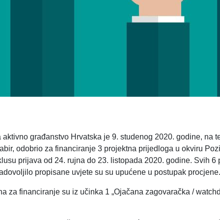
a aktivno građanstvo Hrvatska je 9. studenog 2020. godine, na 
bir, odobrio za financiranje 3 projektna prijedloga u okviru Poz
iklusu prijava od 24. rujna do 23. listopada 2020. godine. Svih 6 
zadovoljilo propisane uvjete su su upućene u postupak procjene
na za financiranje su iz učinka 1 „Ojačana zagovaračka / watch