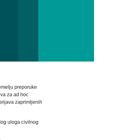
temelju preporuke
iva za ad hoc
prijava zaprimljenih
.
dog uloga civilnog