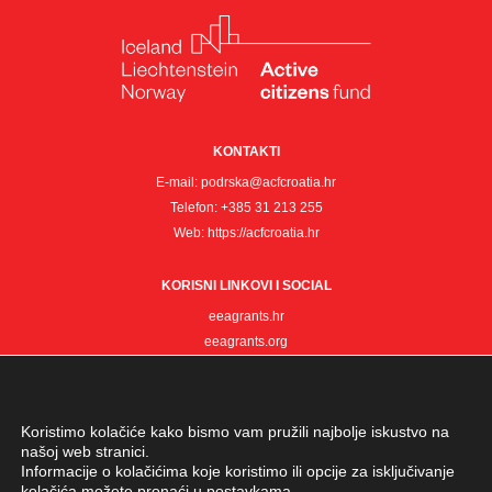
KONTAKTI
E-mail:
podrska@acfcroatia.hr
Telefon:
+385 31 213 255
Web:
https://acfcroatia.hr
KORISNI LINKOVI I SOCIAL
eeagrants.hr
eeagrants.org
ngonorway.org
Koristimo kolačiće kako bismo vam pružili najbolje iskustvo na
našoj web stranici.
Informacije o kolačićima koje koristimo ili opcije za isključivanje
kolačića možete pronaći u
postavkama
.