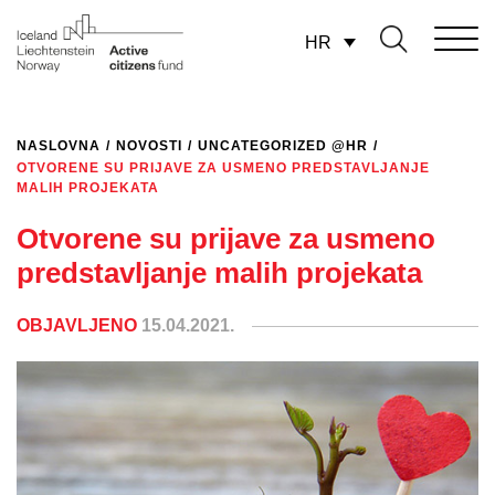
HR
NASLOVNA
/
NOVOSTI
/
UNCATEGORIZED @HR
/
OTVORENE SU PRIJAVE ZA USMENO PREDSTAVLJANJE
MALIH PROJEKATA
Otvorene su prijave za usmeno
predstavljanje malih projekata
OBJAVLJENO
15.04.2021.